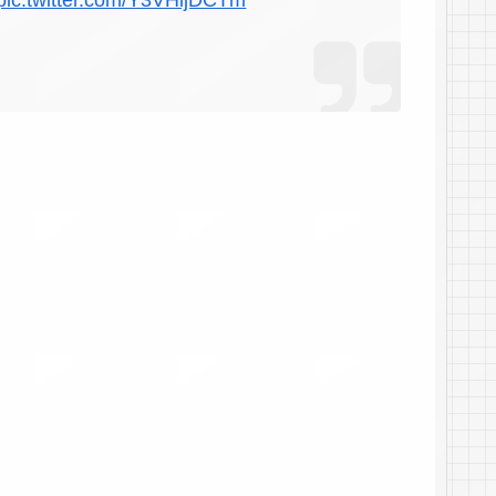
pic.twitter.com/Y3VHijDCTm