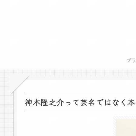
プ
神木隆之介って芸名ではなく本