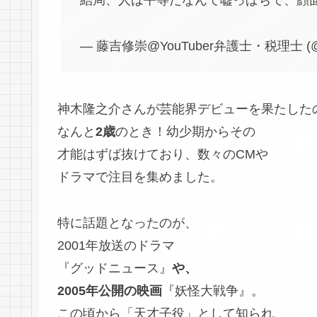
結局、人は平等だなんて嘘っぱちで、顔
— 藤吉修崇@YouTuber弁護士・税理士 (@fuj
神木隆之介さんが芸能界デビューを果たした
なんと
2歳
のとき！幼少期からその
才能はずば抜けており、数々のCMや
ドラマで注目を集めました。
特に話題となったのが、
2001年放送のドラマ
『グッドニュース』
や、
2005年公開の映画
『妖怪大戦争』。
この頃から「天才子役」として知られ、