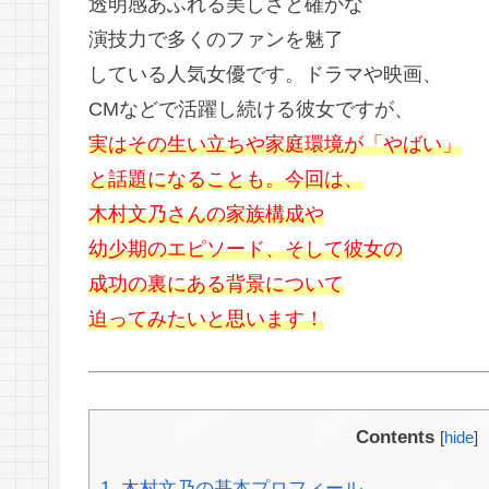
透明感あふれる美しさと確かな
演技力で多くのファンを魅了
している人気女優です。ドラマや映画、
CMなどで活躍し続ける彼女ですが、
実はその生い立ちや家庭環境が「やばい」
と話題になることも。今回は、
木村文乃さんの家族構成や
幼少期のエピソード、そして彼女の
成功の裏にある背景について
迫ってみたいと思います！
Contents
[
hide
]
1.
木村文乃の基本プロフィール