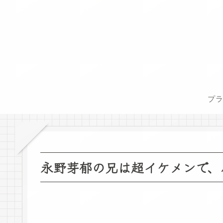
プ
永野芽郁の兄は超イケメンで、