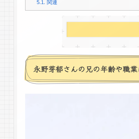
5.1.
関連
永野芽郁さんの兄の年齢や職業