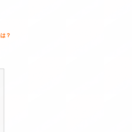
？
とは？
？