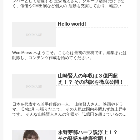
ンバーとして活躍する 玉森裕太さん。グループ活動 だけでな
く、俳優やCM出演など個人の 活動も充実しており、幅広いフ
ァン層から 支持を集めています。そんな 玉森裕太さんです...
Hello world!
WordPress へようこそ。こちらは最初の投稿です。編集または
削除し、コンテンツ作成を始めてください。
山崎賢人の年収は３億円超
え！？ その内訳を徹底公開！
日本を代表する若手俳優の一人、 山崎賢人さん。映画やドラ
マ、 CMに引っ張りだこで、 その人気は国内外問わず急上昇中
です。 そんな山崎賢人さんの年収が 「1億円を超えているので
は？」 と噂されています。今回は、 その噂の真相に迫り、 年
収の...
永野芽郁ハーフ説浮上！？
その疑惑を徹底究明！