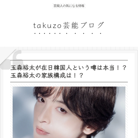
芸能人の気になる情報
takuzo芸能ブログ
玉森裕太が在日韓国人という噂は本当！？
玉森裕太の家族構成は！？