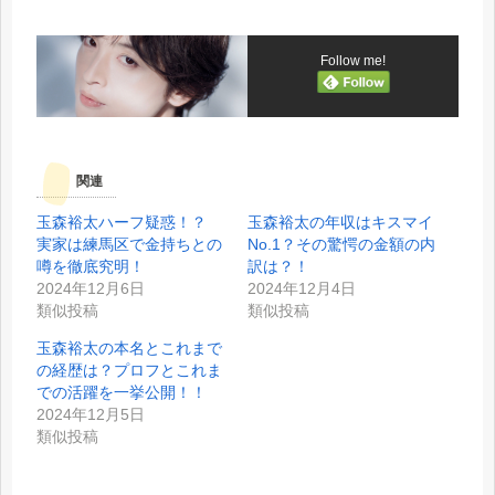
Follow me!
関連
玉森裕太ハーフ疑惑！？
玉森裕太の年収はキスマイ
実家は練馬区で金持ちとの
No.1？その驚愕の金額の内
噂を徹底究明！
訳は？！
2024年12月6日
2024年12月4日
類似投稿
類似投稿
玉森裕太の本名とこれまで
の経歴は？プロフとこれま
での活躍を一挙公開！！
2024年12月5日
類似投稿