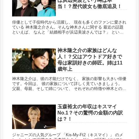
は浜辺美波という噂は本
当！？歴代彼女も徹底追及！
俳優として子役時代から活躍し、 現在も多くのファンに愛され
ている 神木隆之介さん。そんな神木さんに関する 最近の話題
といえば、 なんと「結婚相手が浜辺美波さんでは？」 という
噂！お互いに大人気俳優であり、 共演経験もある二人ですが、
この情...
神木隆之介の家族はどんな
人！？父はアウトドア好きで
母は家訓好きの師匠。姉は11
歳年上
神木隆之介は、彼の才能だけでなく、 家族の影響も大きい俳優
です。今回は、 彼の家族について詳しく見ていきましょう。
父親、母親、そして姉について、 それぞれの特徴や神木との関
係を掘り下げます。 父親：アウトドア好きの冒険者 出典元
笑う猫...
玉森裕太の年収はキスマイ
No.1？その驚愕の金額の内訳
は？！
ジャニーズの人気グループ 「Kis-My-Ft2（キスマイ）」 のメ