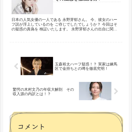
日本の人気女優の一人である 永野芽郁さん。 今、彼女のハー
フ説が浮上しているのを ご存じでしたでしょうか？ 今回はそ
の疑惑の真偽を 検証いたします。 永野芽郁さんの出自に関す
る真実について、 またハーフであるという噂は どこから来た
のか。 ...
玉森裕太ハーフ疑惑！？ 実家は練馬
区で金持ちとの噂を徹底究明！
驚愕の木村文乃の年収大解剖 その
収入源の内訳とは！？
コメント